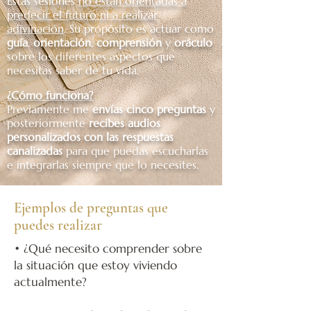
Estas sesiones
no están orientadas a
predecir el futuro ni a realizar
adivinación
. Su propósito es actuar como
guía
,
orientación
,
comprensión
y
oráculo
sobre los diferentes aspectos que
necesitas saber de tu vida.
¿Cómo funciona?
Previamente me
envías cinco preguntas
y
posteriormente
recibes audios
personalizados con las respuestas
canalizadas
para que puedas escucharlas
e integrarlas siempre que lo necesites.
Ejemplos de preguntas que
puedes realizar
• ¿Qué necesito comprender sobre
la situación que estoy viviendo
actualmente?