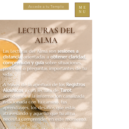
Accede a tu Templo
ME
NU
LECTURAS DEL
ALMA
Las Lecturas del Alma son
sesiones a
distancia
, orientadas a
obtener claridad,
comprensión y guía
sobre situaciones,
procesos o preguntas importantes de tu
vida.​
A través de la apertura de los
Registros
Akáshicos
y con lectura de
Tarot
,
accedemos a la información canalizada
relacionada con tu camino, tus
aprendizajes, los desafíos que estás
atravesando y aquello que tu alma
necesita comprender en este momento.