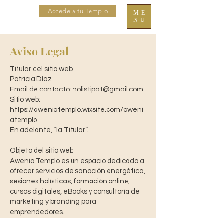
Accede a tu Templo
ME
NU
Aviso Legal
Titular del sitio web
Patricia Díaz
Email de contacto:
holistipat@gmail.com
Sitio web:
https://aweniatemplo.wixsite.com/aweni
atemplo
En adelante, “la Titular”.
Objeto del sitio web
Awenia Templo es un espacio dedicado a
ofrecer servicios de sanación energética,
sesiones holísticas, formación online,
cursos digitales, eBooks y consultoría de
marketing y branding para
emprendedores.