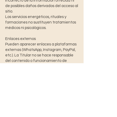
incorrecto de la información ofrecida ni
de posibles daños derivados del acceso al
sitio.
Los servicios energéticos, rituales y
formaciones no sustituyen tratamientos
médicos ni psicológicos.
Enlaces externos
Pueden aparecer enlaces a plataformas
externas (WhatsApp, Instagram, PayPal,
etc.). La Titular no se hace responsable
del contenido o funcionamiento de
dichos sitios.
Ley aplicable y jurisdicción
Estas condiciones se rigen por la
legislación española.
Para resolución de conflictos, el Usuario y
la Titular se someterán a los juzgados de
Cádiz (España), salvo que la ley indique lo
contrario.